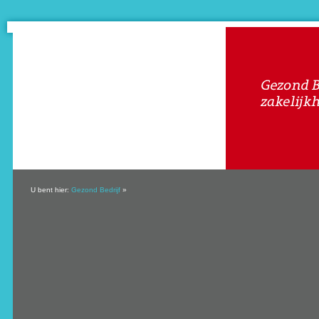
U bent hier:
Gezond Bedrijf
»