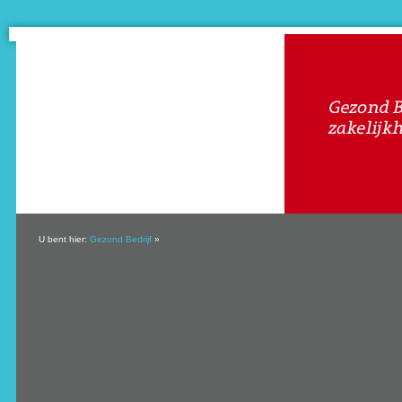
U bent hier:
Gezond Bedrijf
»